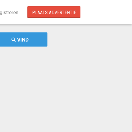
gistreren
PLAATS ADVERTENTIE
VIND