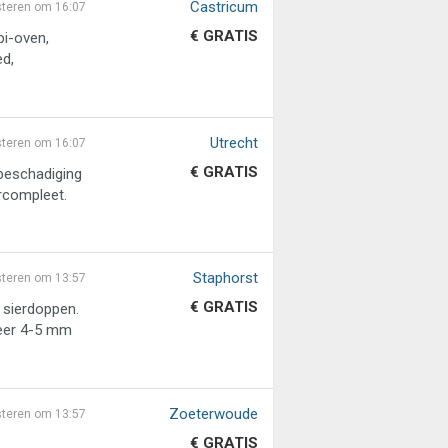
Castricum
steren om 16:07
€ GRATIS
bi-oven,
ed,
Utrecht
steren om 16:07
€ GRATIS
 beschadiging
rcompleet.
Staphorst
steren om 13:57
€ GRATIS
 sierdoppen.
veer 4-5 mm
Zoeterwoude
steren om 13:57
€ GRATIS