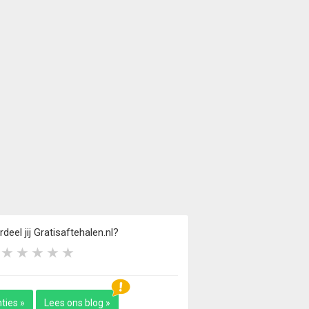
eel jij Gratisaftehalen.nl?
ties »
Lees ons blog »