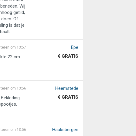
 beneden. Wij
mhoog getild,
 doen. Of
ing is dat je
haalt.
Epe
steren om 13:57
€ GRATIS
kte 22 cm.
Heemstede
steren om 13:56
€ GRATIS
 Bekleding
epootjes.
Haaksbergen
steren om 13:56