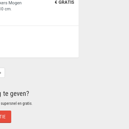
€ GRATIS
inkers Mogen
 10 cm.
»
g te geven?
 supersnel en gratis.
TIE