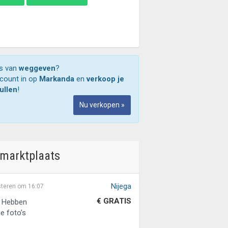
ts van
weggeven
?
ccount in op
Markanda
en
verkoop je
ullen
!
Nu verkopen »
 marktplaats
Nijega
steren om 16:07
€ GRATIS
. Hebben
e foto’s