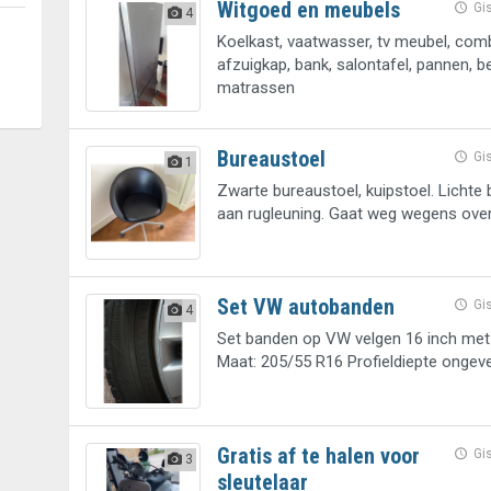
Witgoed en meubels
Gi
4
Koelkast, vaatwasser, tv meubel, com
afzuigkap, bank, salontafel, pannen, b
matrassen
Bureaustoel
Gi
1
Zwarte bureaustoel, kuipstoel. Lichte
aan rugleuning. Gaat weg wegens ove
Set VW autobanden
Gi
4
Set banden op VW velgen 16 inch met
Maat: 205/55 R16 Profieldiepte onge
Gratis af te halen voor
Gi
3
sleutelaar