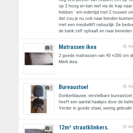
op 2 hoog en kan niet via de trap naar
hebben ' em indertijd met 2 touwen o
dat zou je nu ook naar benden kunnen
met een meubellift natuurlijk. De bedoel
de bank zelf ophaalt en naar beneden 
Matrassen ikea
Gi
2
2 goede matrassen van 90 ×200 cm di
Merk ikea
Bureaustoel
Gi
1
Donkerblauwe, verstelbare bureastoel.
heeft een aantal haakjes door de katt
Verder in goede staat, weinig gebruikt
12m² straatklinkers.
Gi
1