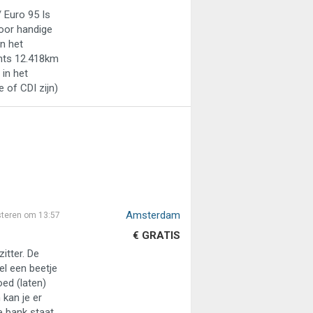
 Euro 95 Is
voor handige
en het
chts 12.418km
 in het
e of CDI zijn)
Amsterdam
steren om 13:57
€ GRATIS
itter. De
el een beetje
oed (laten)
kan je er
e bank staat