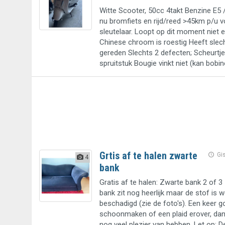
Witte Scooter, 50cc 4takt Benzine E5 /
nu bromfiets en rijd/reed >45km p/u 
sleutelaar. Loopt op dit moment niet 
Chinese chroom is roestig Heeft sle
gereden Slechts 2 defecten; Scheurtje
spruitstuk Bougie vinkt niet (kan bobin
Grtis af te halen zwarte
Gi
4
bank
Gratis af te halen: Zwarte bank 2 of 3 z
bank zit nog heerlijk maar de stof is w
beschadigd (zie de foto's). Een keer g
schoonmaken of een plaid erover, dan 
nog veel plezier van hebben. Let op: D