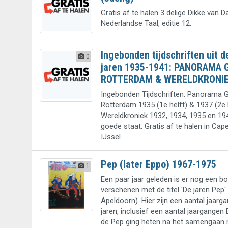
Gratis af te halen 3 delige Dikke van D
Nederlandse Taal, editie 12.
Ingebonden tijdschriften uit d
0
jaren 1935-1941: PANORAMA 
ROTTERDAM & WERELDKRONI
Ingebonden Tijdschriften: Panorama 
Rotterdam 1935 (1e helft) & 1937 (2e 
Wereldkroniek 1932, 1934, 1935 en 1941
goede staat. Gratis af te halen in Cap
IJssel
Pep (later Eppo) 1967-1975
1
Een paar jaar geleden is er nog een b
verschenen met de titel 'De jaren Pep'
Apeldoorn). Hier zijn een aantal jaarga
jaren, inclusief een aantal jaargangen
de Pep ging heten na het samengaan 