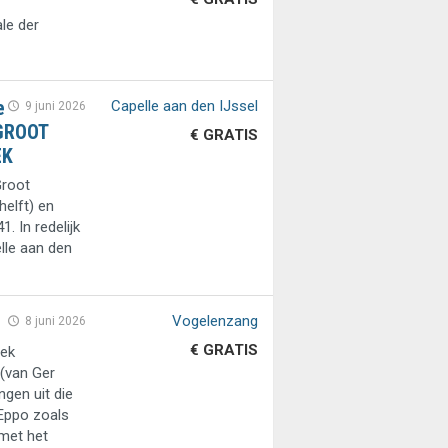
ale der
e
Capelle aan den IJssel
9 juni 2026
GROOT
€ GRATIS
EK
Groot
helft) en
. In redelijk
elle aan den
Vogelenzang
8 juni 2026
€ GRATIS
oek
 (van Ger
ngen uit die
 Eppo zoals
met het