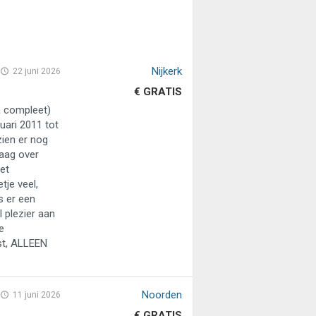
Nijkerk
22 juni 2026
€ GRATIS
na compleet)
uari 2011 tot
zien er nog
raag over
iet
je veel,
s er een
l plezier aan
e
ost, ALLEEN
Noorden
11 juni 2026
€ GRATIS