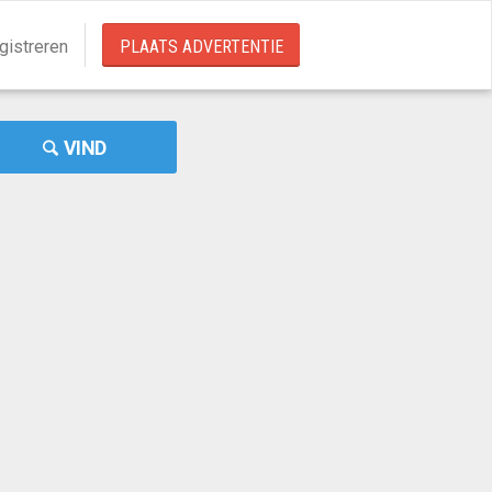
gistreren
PLAATS ADVERTENTIE
VIND