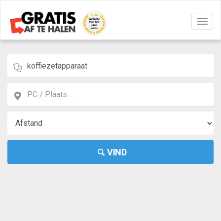
Navig
aan/u
VIND