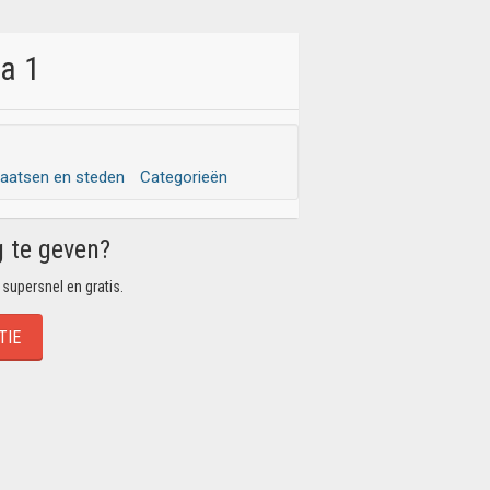
na 1
laatsen en steden
Categorieën
g te geven?
 supersnel en gratis.
TIE