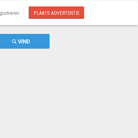
gistreren
PLAATS ADVERTENTIE
VIND