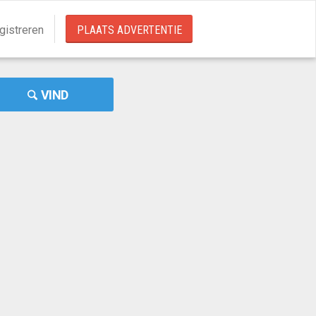
gistreren
PLAATS ADVERTENTIE
VIND