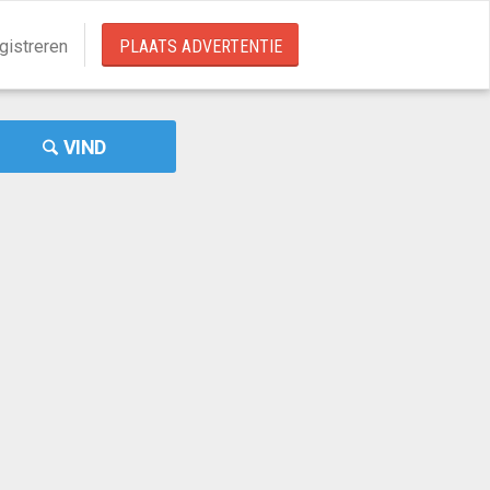
gistreren
PLAATS ADVERTENTIE
VIND