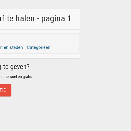
 te halen - pagina 1
en en steden
Categorieën
g te geven?
 supersnel en gratis.
TIE