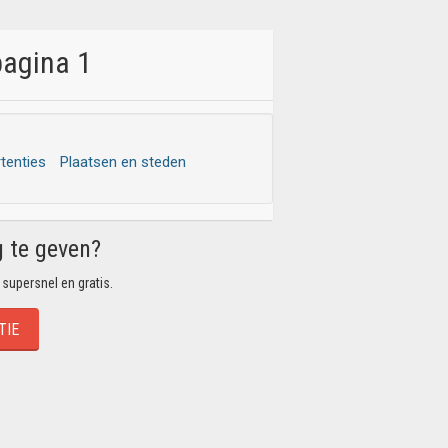
pagina 1
rtenties
Plaatsen en steden
g te geven?
 supersnel en gratis.
TIE