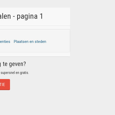
len - pagina 1
tenties
Plaatsen en steden
g te geven?
 supersnel en gratis.
TIE