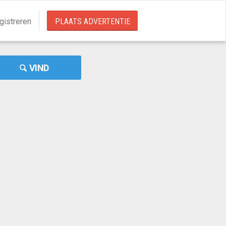
gistreren
PLAATS ADVERTENTIE
VIND