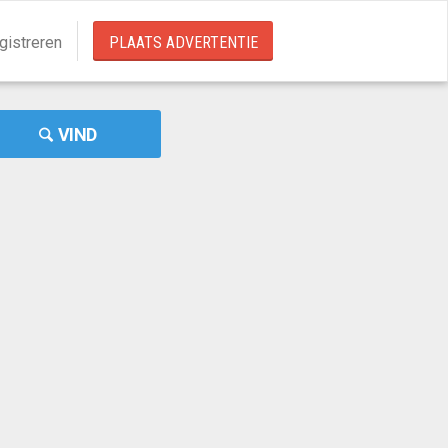
gistreren
PLAATS ADVERTENTIE
VIND