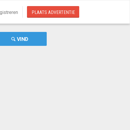
gistreren
PLAATS ADVERTENTIE
VIND