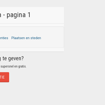
 - pagina 1
enties
Plaatsen en steden
g te geven?
 supersnel en gratis.
TIE