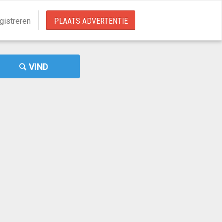
gistreren
PLAATS ADVERTENTIE
VIND