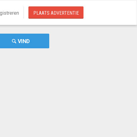
gistreren
PLAATS ADVERTENTIE
VIND