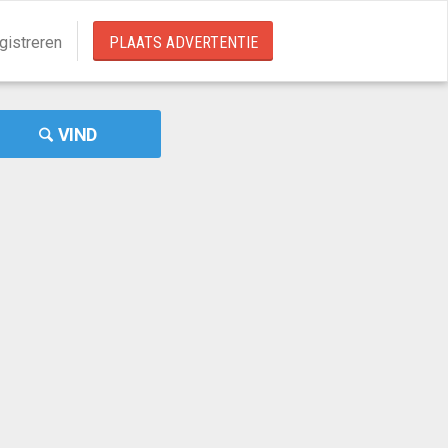
gistreren
PLAATS ADVERTENTIE
VIND