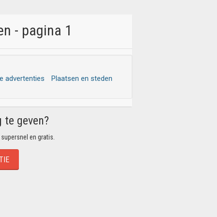
n - pagina 1
le advertenties
Plaatsen en steden
g te geven?
 supersnel en gratis.
TIE