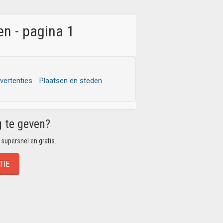
n - pagina 1
dvertenties
Plaatsen en steden
g te geven?
 supersnel en gratis.
TIE