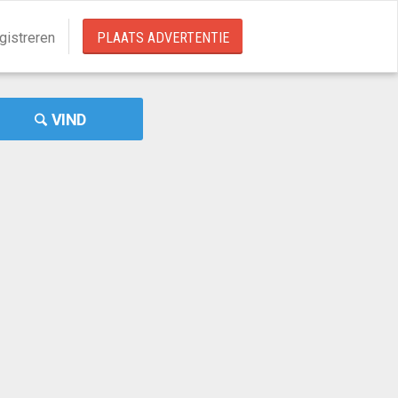
gistreren
PLAATS ADVERTENTIE
VIND