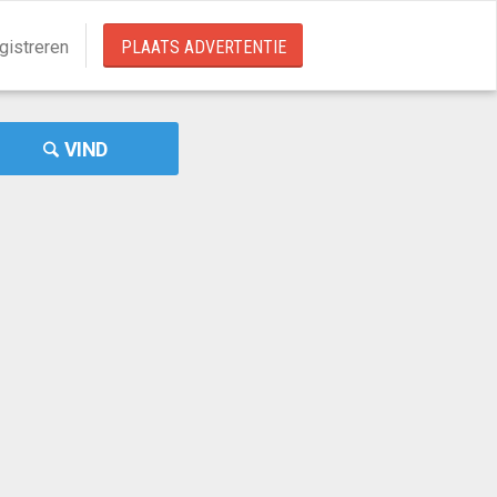
gistreren
PLAATS ADVERTENTIE
VIND