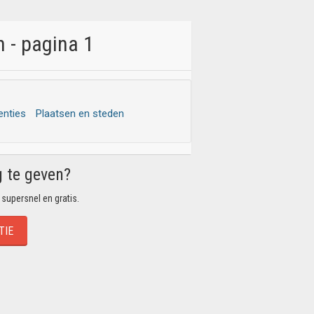
 - pagina 1
enties
Plaatsen en steden
g te geven?
 supersnel en gratis.
TIE