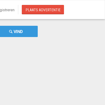
gistreren
PLAATS ADVERTENTIE
VIND