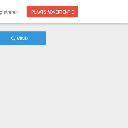
gistreren
PLAATS ADVERTENTIE
VIND