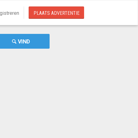
gistreren
PLAATS ADVERTENTIE
VIND