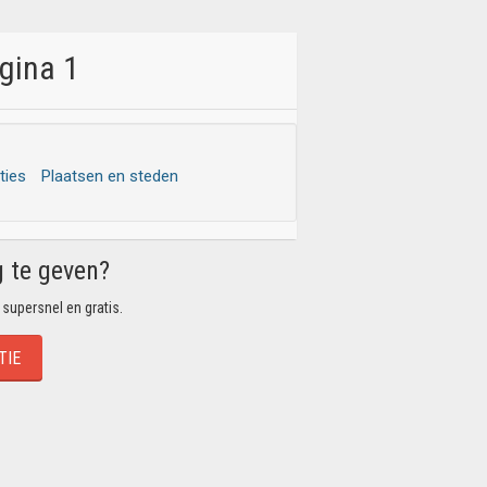
agina 1
ties
Plaatsen en steden
g te geven?
 supersnel en gratis.
TIE