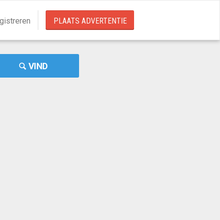
gistreren
PLAATS ADVERTENTIE
VIND