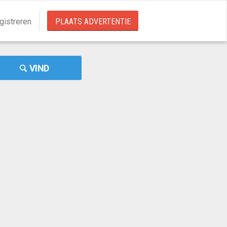
gistreren
PLAATS ADVERTENTIE
VIND