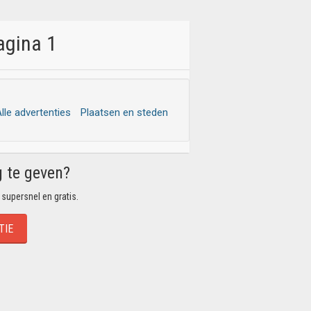
agina 1
lle advertenties
Plaatsen en steden
g te geven?
 supersnel en gratis.
TIE