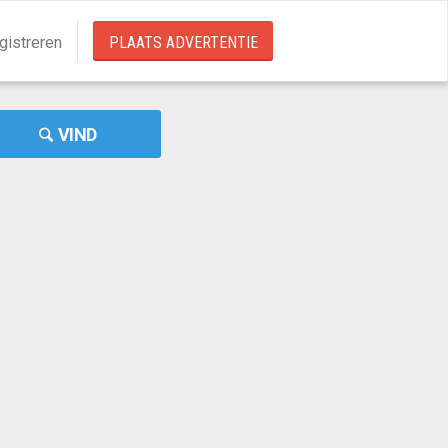
gistreren
PLAATS ADVERTENTIE
VIND