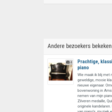
Andere bezoekers bekeken
Prachtige, klass
4
piano
Wie maak ik blij met 
geweldige, mooie kla
nieuwe eigenaar. Omd
bovenwoning in Amst
nemen van mijn piano.
Zilveren medaille, Qui
originele kandelaren.
van piano’s, muziek e