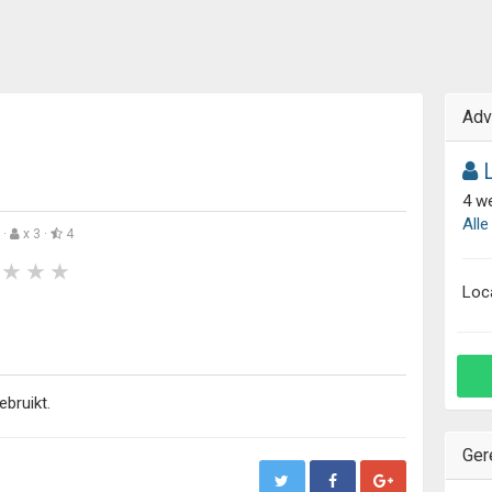
Adv
L
4 w
Alle
·
x 3 ·
4
Loc
ebruikt.
Ger