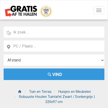
Navig
aan/u
VIND
Tuin en Terras
Huisjes en Meubelen
Robuuste Houten Tuintafel Zwart / Donkergrijs |
220x97 cm