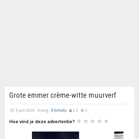
Grote emmer crème-witte muurverf
5 juni 2026
·
Overig
·
Ermelo
·
x 2 ·
3
Hoe vind je deze advertentie?