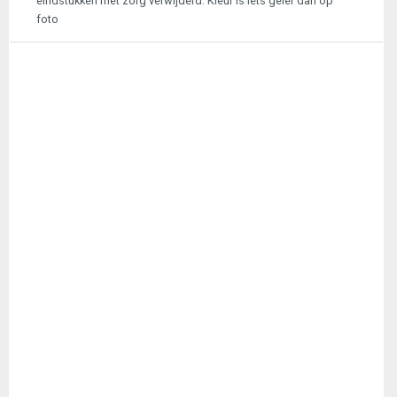
eindstukken met zorg verwijderd. Kleur is iets geler dan op
foto