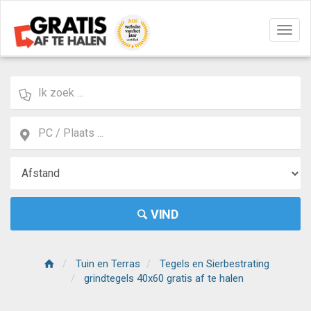
Navig
aan/u
VIND
Tuin en Terras
Tegels en Sierbestrating
grindtegels 40x60 gratis af te halen