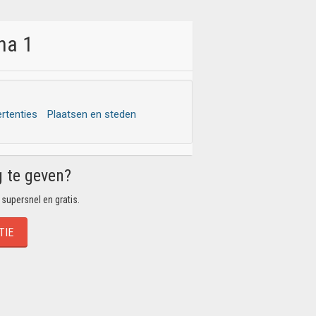
na 1
ertenties
Plaatsen en steden
g te geven?
 supersnel en gratis.
TIE