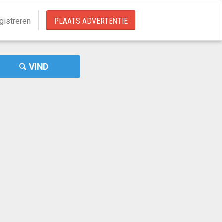
gistreren
PLAATS ADVERTENTIE
VIND