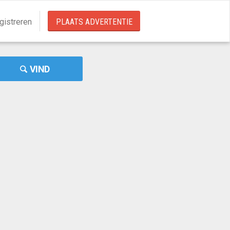
gistreren
PLAATS ADVERTENTIE
VIND