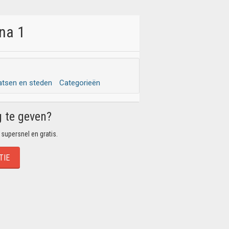
ina 1
atsen en steden
Categorieën
g te geven?
 supersnel en gratis.
TIE