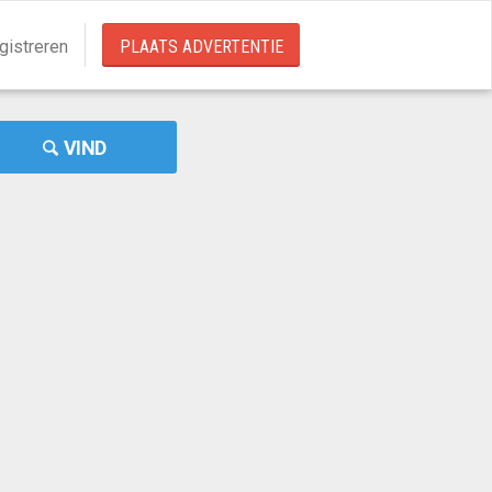
gistreren
PLAATS ADVERTENTIE
VIND