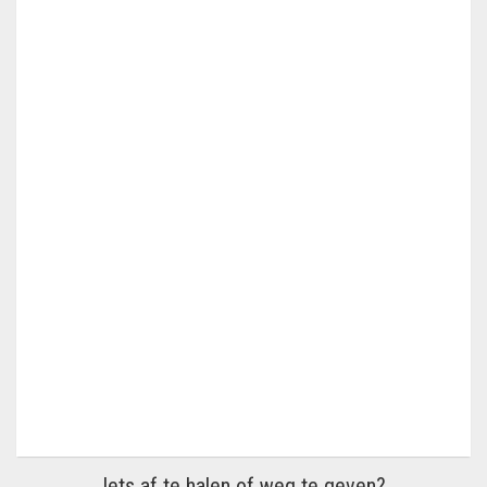
Iets af te halen of weg te geven?