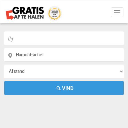
Navig
aan/u
VIND