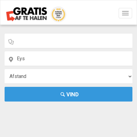
Navig
aan/u
VIND