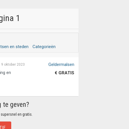
gina 1
atsen en steden
Categorieën
Geldermalsen
9 oktober 2023
ing en
€ GRATIS
g te geven?
 supersnel en gratis.
TIE