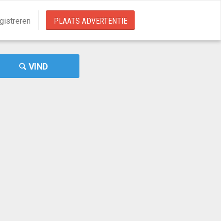
gistreren
PLAATS ADVERTENTIE
VIND