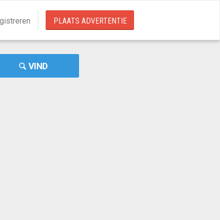
gistreren
PLAATS ADVERTENTIE
VIND