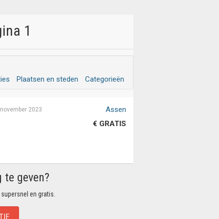
gina 1
ties
Plaatsen en steden
Categorieën
Assen
 november 2023
€ GRATIS
g te geven?
 supersnel en gratis.
TIE