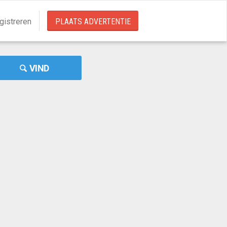
gistreren
PLAATS ADVERTENTIE
VIND