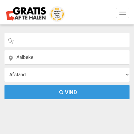
Navig
aan/u
VIND