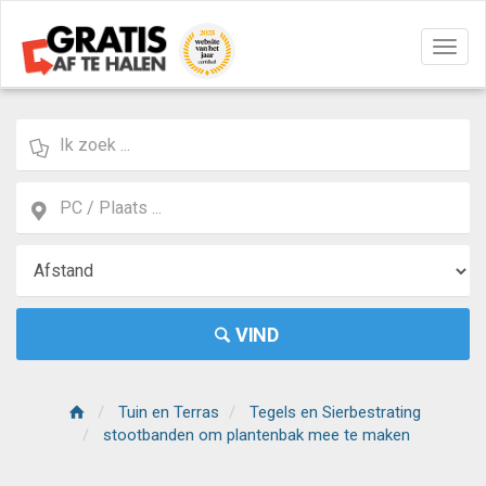
Navig
aan/u
VIND
Tuin en Terras
Tegels en Sierbestrating
stootbanden om plantenbak mee te maken