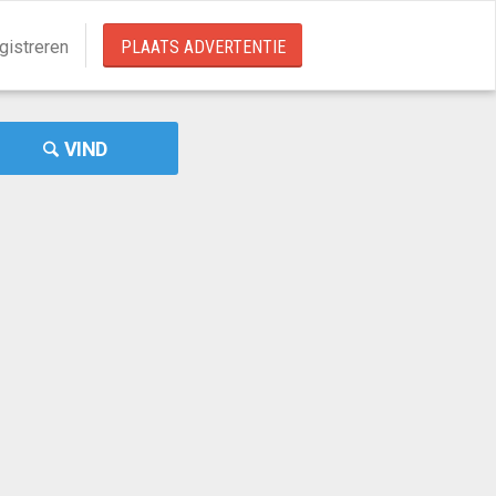
gistreren
PLAATS ADVERTENTIE
VIND