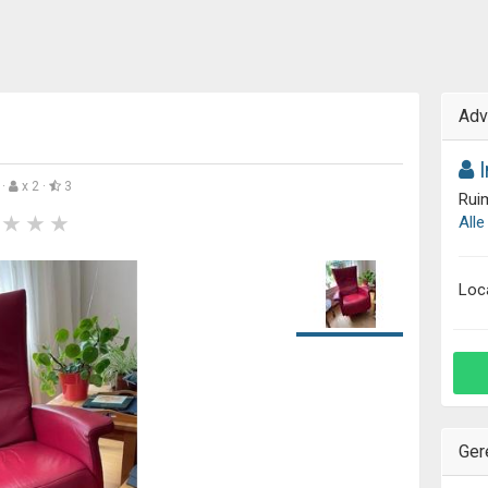
Adv
I
·
x 2 ·
3
Ruim
Alle
Loc
Ger