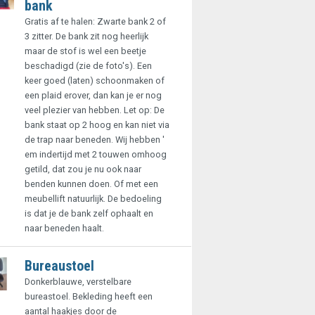
bank
Gratis af te halen: Zwarte bank 2 of
3 zitter. De bank zit nog heerlijk
maar de stof is wel een beetje
beschadigd (zie de foto's). Een
keer goed (laten) schoonmaken of
een plaid erover, dan kan je er nog
veel plezier van hebben. Let op: De
bank staat op 2 hoog en kan niet via
de trap naar beneden. Wij hebben '
em indertijd met 2 touwen omhoog
getild, dat zou je nu ook naar
benden kunnen doen. Of met een
meubellift natuurlijk. De bedoeling
is dat je de bank zelf ophaalt en
naar beneden haalt.
Bureaustoel
Donkerblauwe, verstelbare
bureastoel. Bekleding heeft een
aantal haakjes door de