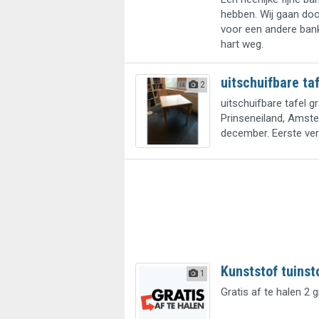
hebben. Wij gaan doo
voor een andere bank,
hart weg.
uitschuifbare taf
2
uitschuifbare tafel g
Prinseneiland, Amste
december. Eerste ver
Kunststof tuinst
1
Gratis af te halen 2 g