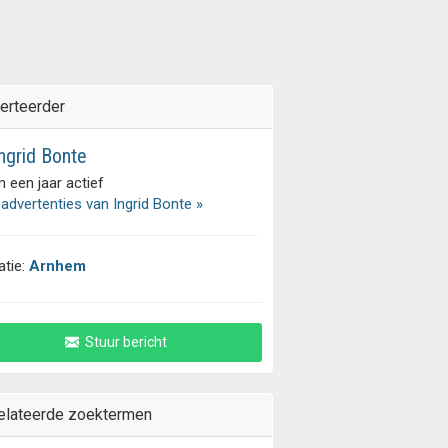
erteerder
ngrid Bonte
 een jaar actief
 advertenties van Ingrid Bonte »
atie:
Arnhem
Stuur bericht
elateerde zoektermen