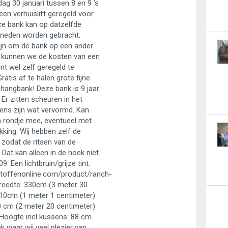
ag 30 januari tussen 8 en 9 's
en verhuislift geregeld voor
ze bank kan op datzelfde
neden worden gebracht.
ijn om de bank op een ander
 kunnen we de kosten van een
ient wel zelf geregeld te
ratis af te halen grote fijne
hangbank! Deze bank is 9 jaar
. Er zitten scheuren in het
sens zijn wat vervormd. Kan
 rondje mee, eventueel met
king. Wij hebben zelf de
zodat de ritsen van de
 Dat kan alleen in de hoek niet.
. Een lichtbruin/grijze tint.
toffenonline.com/product/ranch-
reedte: 330cm (3 meter 30
110cm (1 meter 1 centimeter)
 cm (2 meter 20 centimeter)
Hoogte incl kussens: 88 cm.
nk waar wij veel plezier van