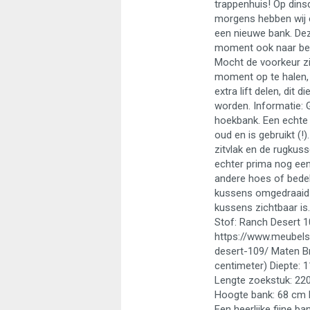
trappenhuis! Op dinsd
morgens hebben wij e
een nieuwe bank. De
moment ook naar be
Mocht de voorkeur z
moment op te halen,
extra lift delen, dit d
worden. Informatie: G
hoekbank. Een echte 
oud en is gebruikt (!)
zitvlak en de rugkus
echter prima nog een
andere hoes of bedek
kussens omgedraaid 
kussens zichtbaar is.
Stof: Ranch Desert 109
https://www.meubels
desert-109/ Maten B
centimeter) Diepte: 
Lengte zoekstuk: 220
Hoogte bank: 68 cm 
Een heerlijke fijne ba