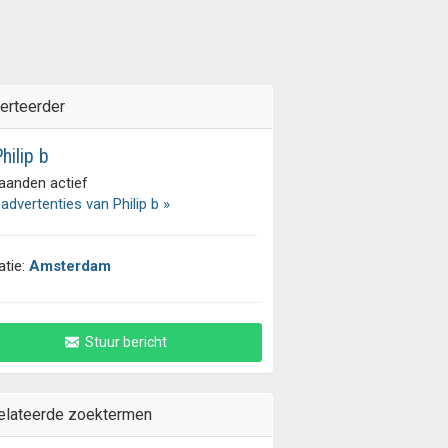
erteerder
hilip b
aanden actief
 advertenties van Philip b »
atie:
Amsterdam
Stuur bericht
elateerde zoektermen