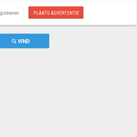
gistreren
PLAATS ADVERTENTIE
VIND