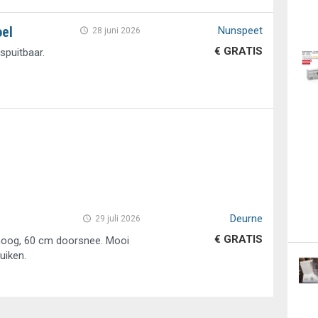
oel
Nunspeet
28 juni 2026
€ GRATIS
rspuitbaar.
Deurne
29 juli 2026
€ GRATIS
hoog, 60 cm doorsnee. Mooi
ruiken.