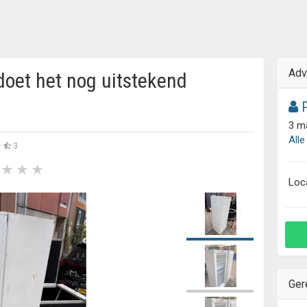
Adv
 doet het nog uitstekend
P
3 m
Alle
·
3
Loc
Ger