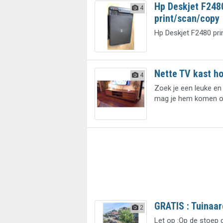
Hp Deskjet F248
4
print/scan/copy
Hp Deskjet F2480 pr
Nette TV kast h
4
Zoek je een leuke en 
mag je hem komen o
GRATIS : Tuinaa
2
Let op :Op de stoep 