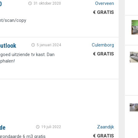
0
Overveen
31 oktober 2020
€ GRATIS
int/scan/copy
outlook
Culemborg
5 januari 2024
€ GRATIS
goed uitziende tv kast. Dan
phalen!
rde
Zaandijk
19 juli 2022
€ GRATIS
grondaarde 6 m3 gratis