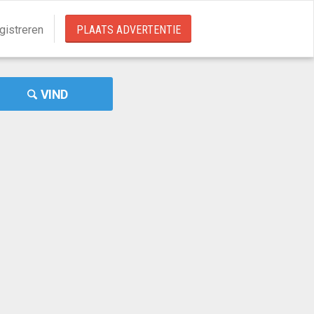
gistreren
PLAATS ADVERTENTIE
VIND