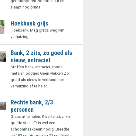
gebruiksporen zie foto's Zit en
slaapt nog prima.
Hoekbank grijs
Hoekbank. Mag gratis weg ivm
verhuizing.
Bank, 2 zits, zo goed als
nieuw, antraciet
Stoffen bank, antraciet, ronde
metalen pootjes Geen vlekken Zo
goed als nieuw In verband met
verhuizing af te halen
Rechte bank, 2/3
personen
Gratis af te halen. Kwaliteitsbank in
goede staat. Er is wel een
schoonmaakbeurt nodig. Breedte
ca 193 cm Hoogte ca 71 cm Diepte