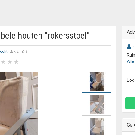
Adv
bele houten "rokersstoel"
r
recht
·
x 2 ·
3
Ruim
Alle
Loc
Ger