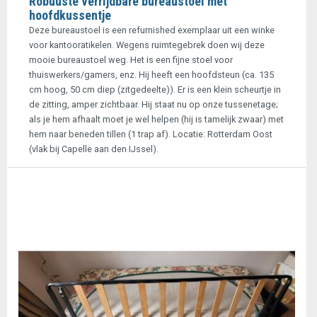
Robuuste verrijdbare bureaustoel met
hoofdkussentje
Deze bureaustoel is een refurnished exemplaar uit een winke
voor kantooratikelen. Wegens ruimtegebrek doen wij deze
mooie bureaustoel weg. Het is een fijne stoel voor
thuiswerkers/gamers, enz. Hij heeft een hoofdsteun (ca. 135
cm hoog, 50 cm diep (zitgedeelte)). Er is een klein scheurtje in
de zitting, amper zichtbaar. Hij staat nu op onze tussenetage;
als je hem afhaalt moet je wel helpen (hij is tamelijk zwaar) met
hem naar beneden tillen (1 trap af). Locatie: Rotterdam Oost
(vlak bij Capelle aan den IJssel).