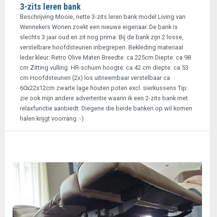
3-zits leren bank
Beschrijving Mooie, nette 3-zits leren bank model Living van
Wennekers Wonen zoekt een nieuwe eigenaar. De bank is
slechts 3 jaar oud en zit nog prima. Bij de bank zijn 2 losse,
verstelbare hoofdsteunen inbegrepen. Bekleding materiaal:
leder kleur: Retro Olive Maten Breedte: ca 225cm Diepte: ca 98
cm Zitting vulling: HR-schuim hoogte: ca 42 cm diepte: ca 53
cm Hoofdsteunen (2x) los uitneembaar verstelbaar ca
60x22x12cm zwarte lage houten poten excl. sierkussens Tip:
zie ook mijn andere advertentie waarin ik een 2-zits bank met
relaxfunctie aanbiedt. Diegene die beide banken op wil komen
halen krijgt voorrang :-)