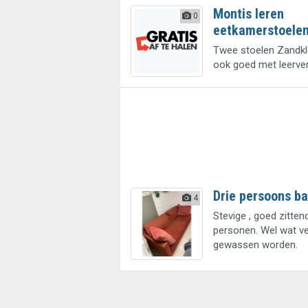
Montis leren
0
eetkamerstoele
Twee stoelen Zandkl
ook goed met leerver
Drie persoons b
4
Stevige , goed zitten
personen. Wel wat v
gewassen worden.