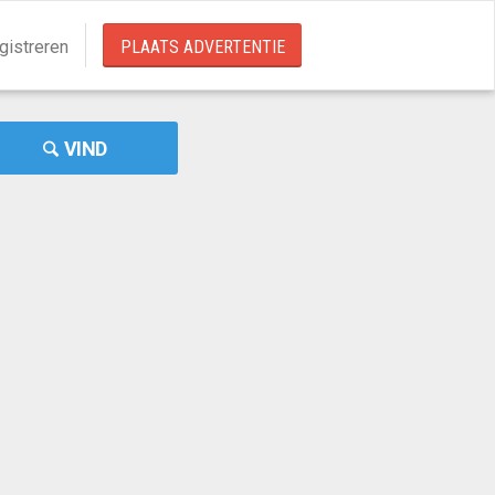
gistreren
PLAATS ADVERTENTIE
VIND