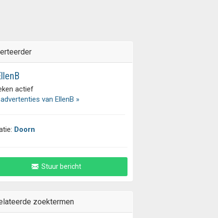
erteerder
llenB
eken actief
 advertenties van EllenB »
atie:
Doorn
Stuur bericht
elateerde zoektermen