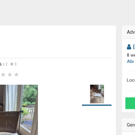
Adv
E
8 w
Alle
x 2 ·
3
Loc
Ger