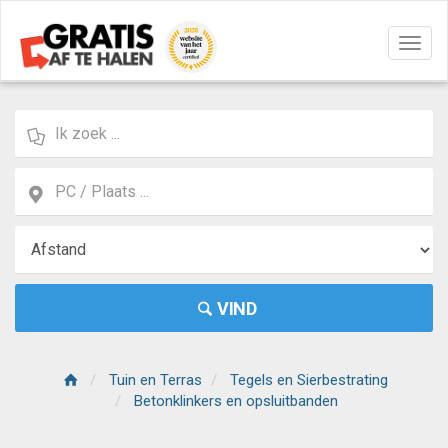
Navig
aan/u
VIND
Tuin en Terras
Tegels en Sierbestrating
Betonklinkers en opsluitbanden