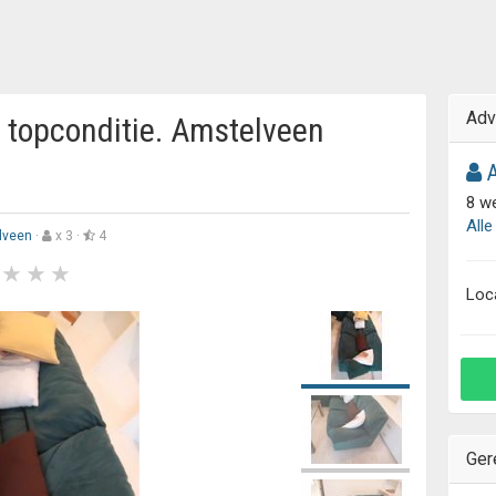
Adv
In topconditie. Amstelveen
A
8 w
Alle
lveen
·
x 3 ·
4
Loc
Ger