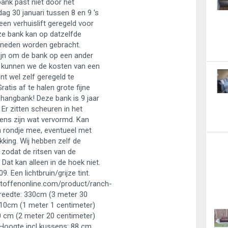
 bank past niet door het
ag 30 januari tussen 8 en 9 's
en verhuislift geregeld voor
ze bank kan op datzelfde
neden worden gebracht.
ijn om de bank op een ander
 kunnen we de kosten van een
ient wel zelf geregeld te
ratis af te halen grote fijne
hangbank! Deze bank is 9 jaar
. Er zitten scheuren in het
sens zijn wat vervormd. Kan
 rondje mee, eventueel met
king. Wij hebben zelf de
zodat de ritsen van de
 Dat kan alleen in de hoek niet.
. Een lichtbruin/grijze tint.
toffenonline.com/product/ranch-
reedte: 330cm (3 meter 30
110cm (1 meter 1 centimeter)
 cm (2 meter 20 centimeter)
Hoogte incl kussens: 88 cm.