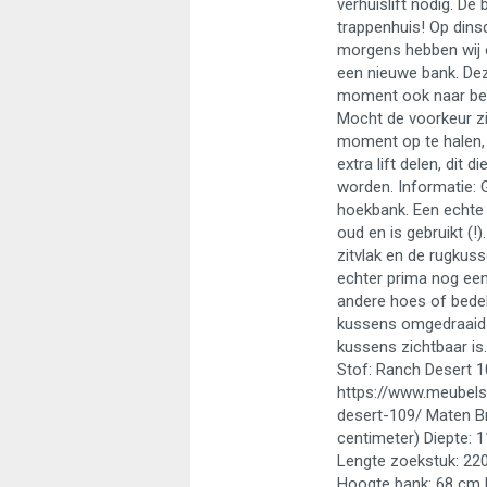
verhuislift nodig. De
trappenhuis! Op dinsd
morgens hebben wij e
een nieuwe bank. De
moment ook naar be
Mocht de voorkeur z
moment op te halen,
extra lift delen, dit d
worden. Informatie: G
hoekbank. Een echte 
oud en is gebruikt (!)
zitvlak en de rugkus
echter prima nog een
andere hoes of bedek
kussens omgedraaid 
kussens zichtbaar is.
Stof: Ranch Desert 109
https://www.meubels
desert-109/ Maten B
centimeter) Diepte: 
Lengte zoekstuk: 220
Hoogte bank: 68 cm 