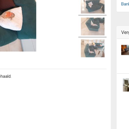
Ban
Ver
ehaald.