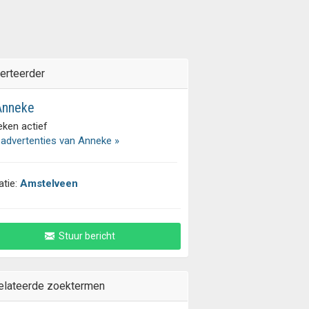
erteerder
nneke
eken actief
 advertenties van Anneke »
atie:
Amstelveen
Stuur bericht
elateerde zoektermen