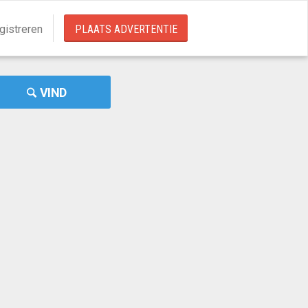
gistreren
PLAATS ADVERTENTIE
VIND