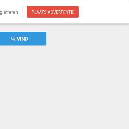
gistreren
PLAATS ADVERTENTIE
VIND