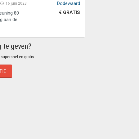
Dodewaard
16 juni 2023
€ GRATIS
euning 80
ng aan de
g te geven?
 supersnel en gratis.
TIE