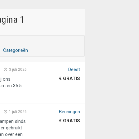
agina 1
Categorieën
Deest
3 juli 2026
€ GRATIS
ij ons
 cm en 35.5
Beuningen
1 juli 2026
€ GRATIS
lampen sinds
eer gebruikt
an over een