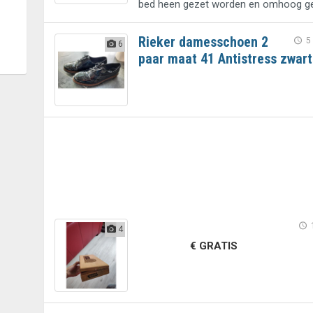
bed heen gezet worden en omhoog gek
Rieker damesschoen 2
5
6
paar maat 41 Antistress zwart
4
€ GRATIS