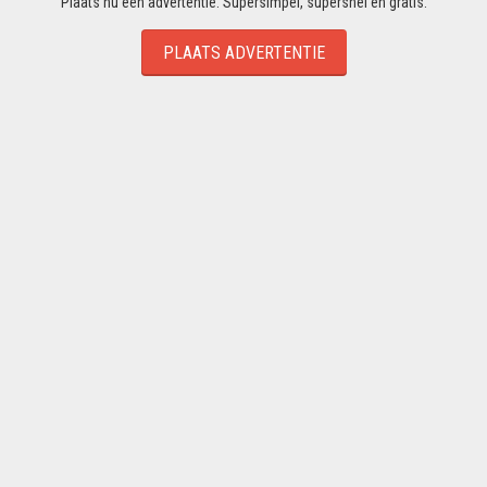
Plaats nu een advertentie. Supersimpel, supersnel en gratis.
PLAATS ADVERTENTIE