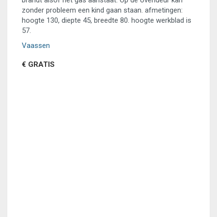
brandt alsof het gas aanstaat. Op de ovendeur kan
zonder probleem een kind gaan staan. afmetingen:
hoogte 130, diepte 45, breedte 80. hoogte werkblad is
57.
Vaassen
€ GRATIS